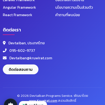
Angular Framework
นโยบายความเป็นส่วนตัว
React Framework
คำถามที่พบบ่อย
ติดต่อเรา
Devtaiban, ประเทศไทย
095-602-9737
Devtaiban@kruwirat.com
Devtaiban AI
ออนไลน์ตลอด 24 ชม.
ติดต่อสอบถาม
👋 สวัสดีครับ! ผม Devtaiban AI พร้อมช่วยตอบ
คำถามเกี่ยวกับโปรแกรม VIP คอร์สเรียน และ
บริการต่างๆ 😊
📦 โปรแกรม
🎓 คอร์ส
💎 VIP
© 2026 Devtaiban Programs Service. พัฒนาโดย
www.Kruwirat.com
สงวนลิขสิทธิ์