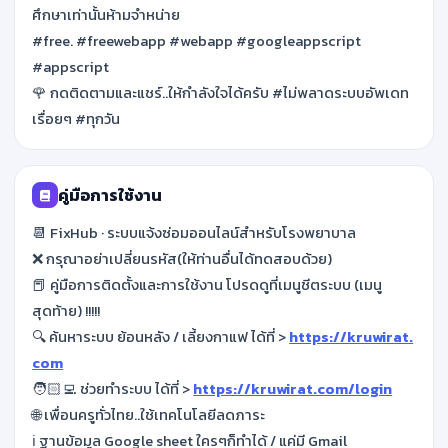
ศึกษาเท่านั้นห้ามจำหน่าย
#free. #freewebapp #webapp #googleappscript
#appscript
🌹 กดติดตามและแชร์..ให้กำลังใจได้ครับ #ไม่พลาดระบบอัพเดท
เรื่อยๆ #ทุกวัน
คู่มือการใช้งาน
📆 FixHub · ระบบแจ้งซ่อมออนไลน์สำหรับโรงพยาบาล
❌ กรุณาอย่าเปลี่ยนรหัส(ให้ท่านอื่นได้ทดสอบด้วย)
📕 คู่มือการติดตั้งและการใช้งาน โปรดดูที่เมนูชีตระบบ (เมนู
สุดท้าย) !!!!!
🔍 ค้นหาระบบ ย้อนหลัง / เลี้ยงกาแฟ ได้ที่ >
https://kruwirat.
com
🧑🏻‍💻 ช่วยทำระบบ ได้ที่ >
https://kruwirat.com/login
🌐 เพื่อนครูทั่วไทย..ใช้เทคโนโลยีลดภาระ
ℹ️ ฐานข้อมูล Google sheet ใครๆก็ทำได้ / แค่มี Gmail