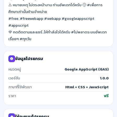
⚠️ หมายเหตุ ไม่ตรงหน้างาน ท่านอัพเดทได้ครับ 🙂 #เพื่อการ
ศึกษาเท่านั้นห้ามจำหน่าย
#free. #freewebapp #webapp #googleappscript
#appscript
🌹 กดติดตามและแชร์..ให้กำลังใจได้ครับ #ไม่พลาดระบบอัพเดท
เรื่อยๆ #ทุกวัน
ข้อมูลโปรแกรม
หมวดหมู่
Google AppScript (GAS)
เวอร์ชัน
1.0.0
ภาษาที่ใช้พัฒนา
Html + CSS + JavaScript
ราคา
ฟรี
ให้คะแนนโปรแกรม