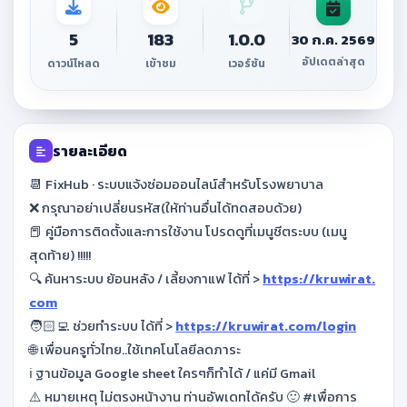
5
183
1.0.0
30 ก.ค. 2569
อัปเดตล่าสุด
ดาวน์โหลด
เข้าชม
เวอร์ชัน
รายละเอียด
📆 FixHub · ระบบแจ้งซ่อมออนไลน์สำหรับโรงพยาบาล
❌ กรุณาอย่าเปลี่ยนรหัส(ให้ท่านอื่นได้ทดสอบด้วย)
📕 คู่มือการติดตั้งและการใช้งาน โปรดดูที่เมนูชีตระบบ (เมนู
สุดท้าย) !!!!!
🔍 ค้นหาระบบ ย้อนหลัง / เลี้ยงกาแฟ ได้ที่ >
https://kruwirat.
com
🧑🏻‍💻 ช่วยทำระบบ ได้ที่ >
https://kruwirat.com/login
🌐 เพื่อนครูทั่วไทย..ใช้เทคโนโลยีลดภาระ
ℹ️ ฐานข้อมูล Google sheet ใครๆก็ทำได้ / แค่มี Gmail
⚠️ หมายเหตุ ไม่ตรงหน้างาน ท่านอัพเดทได้ครับ 🙂 #เพื่อการ