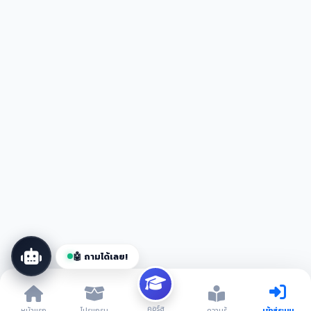
Devtaiban AI
ออนไลน์ตลอด 24 ชม.
👋 สวัสดีครับ! ผม Devtaiban AI พร้อมช่วยตอบ
คำถามเกี่ยวกับโปรแกรม VIP คอร์สเรียน และ
บริการต่างๆ 😊
📦 โปรแกรม
🎓 คอร์ส
💎 VIP
🤖 ถามได้เลย!
คอร์ส
หน้าแรก
โปรแกรม
ความรู้
เข้าสู่ระบบ