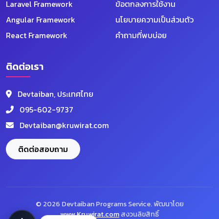
Laravel Framework
ข้อตกลงการใช้งาน
Angular Framework
นโยบายความเป็นส่วนตัว
React Framework
คำถามที่พบบ่อย
ติดต่อเรา
Devtaiban, ประเทศไทย
095-602-9737
Devtaiban@kruwirat.com
Devtaiban AI
ออนไลน์ตลอด 24 ชม.
ติดต่อสอบถาม
👋 สวัสดีครับ! ผม Devtaiban AI พร้อมช่วยตอบ
คำถามเกี่ยวกับโปรแกรม VIP คอร์สเรียน และ
บริการต่างๆ 😊
📦 โปรแกรม
🎓 คอร์ส
💎 VIP
© 2026 Devtaiban Programs Service. พัฒนาโดย
www.Kruwirat.com
สงวนลิขสิทธิ์