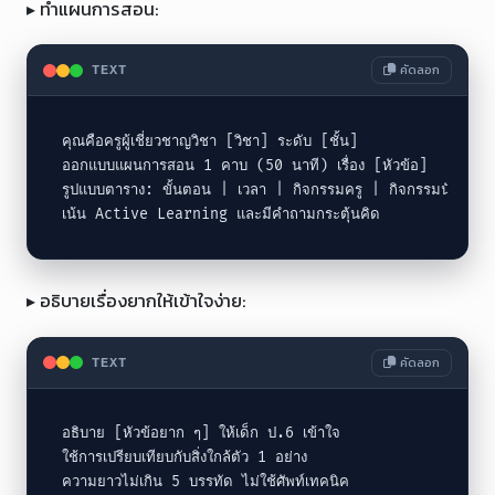
▸ ทำแผนการสอน:
คัดลอก
TEXT
คุณคือครูผู้เชี่ยวชาญวิชา [วิชา] ระดับ [ชั้น]

ออกแบบแผนการสอน 1 คาบ (50 นาที) เรื่อง [หัวข้อ]

รูปแบบตาราง: ขั้นตอน | เวลา | กิจกรรมครู | กิจกรรมนักเรียน |
เน้น Active Learning และมีคำถามกระตุ้นคิด
▸ อธิบายเรื่องยากให้เข้าใจง่าย:
คัดลอก
TEXT
อธิบาย [หัวข้อยาก ๆ] ให้เด็ก ป.6 เข้าใจ

ใช้การเปรียบเทียบกับสิ่งใกล้ตัว 1 อย่าง

ความยาวไม่เกิน 5 บรรทัด ไม่ใช้ศัพท์เทคนิค