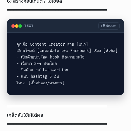
6) สร้างคอนเทนต์ / โซเชียล

═══════════════════════════════
คัดลอก
TEXT
คุณคือ Content Creator สาย [แนว]

เขียนโพสต์ [แพลตฟอร์ม เช่น Facebook] เรื่อง [หัวข้อ]

- เปิดด้วยประโยค hook ดึงความสนใจ

- เนื้อหา 3-4 ประโยค

- ปิดด้วย call-to-action

- แนบ hashtag 5 อัน

โทน: [เป็นกันเอง/ทางการ]
═══════════════════════════════

เคล็ดลับใช้ให้ได้ผล

═══════════════════════════════
