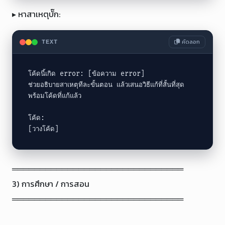
▸ หาสาเหตุบั๊ก:
คัดลอก
TEXT
โค้ดนี้เกิด error: [ข้อความ error]

ช่วยอธิบายสาเหตุทีละขั้นตอน แล้วเสนอวิธีแก้ที่สั้นที่สุด

พร้อมโค้ดที่แก้แล้ว

โค้ด:

[วางโค้ด]
═══════════════════════════════

3) การศึกษา / การสอน

═══════════════════════════════
