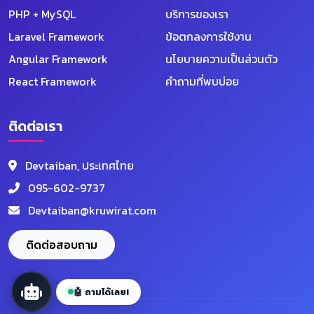
PHP + MySQL
บริการของเรา
Laravel Framework
ข้อตกลงการใช้งาน
Angular Framework
นโยบายความเป็นส่วนตัว
React Framework
คำถามที่พบบ่อย
ติดต่อเรา
Devtaiban AI
Devtaiban, ประเทศไทย
ออนไลน์ตลอด 24 ชม.
095-602-9737
Devtaiban@kruwirat.com
👋 สวัสดีครับ! ผม Devtaiban AI พร้อมช่วยตอบ
คำถามเกี่ยวกับโปรแกรม VIP คอร์สเรียน และ
บริการต่างๆ 😊
ติดต่อสอบถาม
📦 โปรแกรม
🎓 คอร์ส
💎 VIP
🤖 ถามได้เลย!