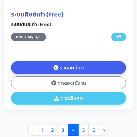
ระบบศิษย์เก่า (Free)
ระบบศิษย์เก่า (Free)
PHP + MySQL
ฟรี
รายละเอียด
ทดลองใช้งาน
ดาวน์โหลด
‹
1
2
3
4
5
6
›